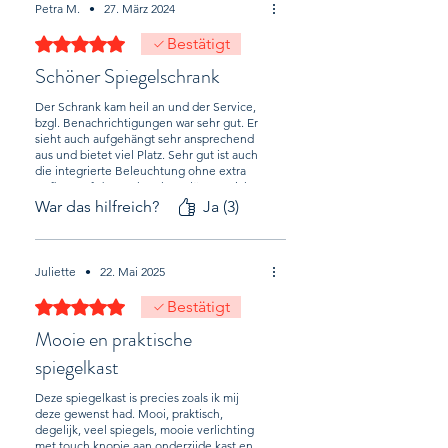
Petra M.
•
27. März 2024
Mit 5 von 5 Sternen bewertet.
Bestätigt
Schöner Spiegelschrank
Der Schrank kam heil an und der Service,
bzgl. Benachrichtigungen war sehr gut. Er
sieht auch aufgehängt sehr ansprechend
aus und bietet viel Platz. Sehr gut ist auch
die integrierte Beleuchtung ohne extra
Aufbau auf dem Schrank. So lässt er sich
ohne Kletteraktionen bequem abstauben
War das hilfreich?
Ja (3)
und putzen. Alles in allem ein guter
Schrank für noch moderates Geld.
Juliette
•
22. Mai 2025
Mit 5 von 5 Sternen bewertet.
Bestätigt
Mooie en praktische
spiegelkast
Deze spiegelkast is precies zoals ik mij
deze gewenst had. Mooi, praktisch,
degelijk, veel spiegels, mooie verlichting
met touch knopje aan onderzijde kast en