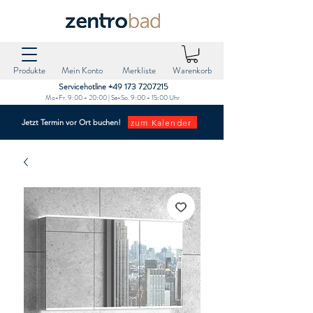
Produkte
Mein Konto
Merkliste
Warenkorb
Servicehotline +49 173 7207215‬
Mo-Fr. 9:00 - 20:00 | Sa-So. 9:00 - 15:00 Uhr
zum Kalender
Jetzt Termin vor Ort buchen!