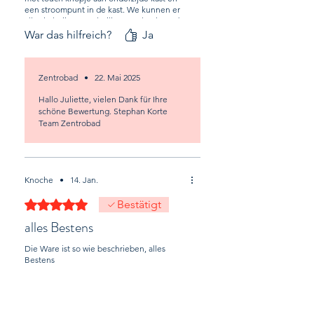
een stroompunt in de kast. We kunnen er
alles in kwijt wat wel willen. Snel geleverd
in Nederland vanuit Duitsland. Blij mee!
War das hilfreich?
Ja
Zentrobad
•
22. Mai 2025
Hallo Juliette, vielen Dank für Ihre
schöne Bewertung. Stephan Korte
Team Zentrobad
Knoche
•
14. Jan.
Mit 5 von 5 Sternen bewertet.
Bestätigt
alles Bestens
Die Ware ist so wie beschrieben, alles
Bestens
War das hilfreich?
Ja