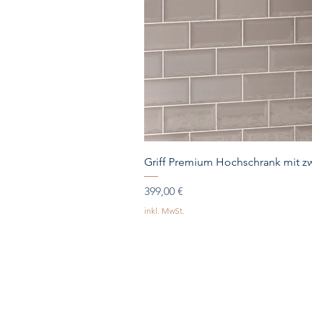
Griff Premium Hochschrank mit zw
Preis
399,00 €
inkl. MwSt.