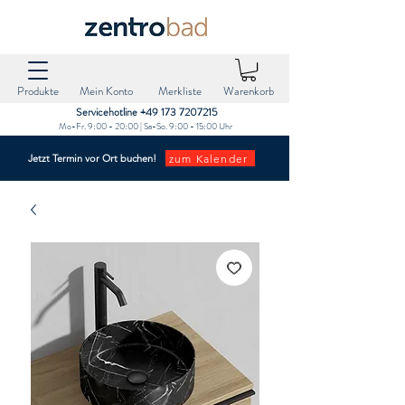
Produkte
Mein Konto
Merkliste
Warenkorb
Servicehotline +49 173 7207215‬
Mo-Fr. 9:00 - 20:00 | Sa-So. 9:00 - 15:00 Uhr
zum Kalender
Jetzt Termin vor Ort buchen!