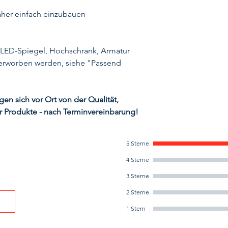
daher einfach einzubauen
 LED-Spiegel, Hochschrank, Armatur
erworben werden, siehe "Passend
n sich vor Ort von der Qualität,
r Produkte - nach Terminvereinbarung!
5 Sterne
4 Sterne
3 Sterne
2 Sterne
1 Stern