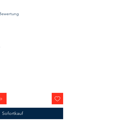
 5.0 von fünf Sternen, basierend auf 1 Bewertung.
1 Bewertung
*
rb
Sofortkauf