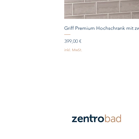
Griff Premium Hochschrank mit zw
Preis
399,00 €
inkl. MwSt.