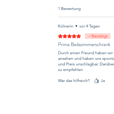
1 Bewertung
Kölnerin
•
vor 4 Tagen
Mit 5 von 5 Sternen bewertet.
Bestätigt
Prima Badezimmerschrank
Durch einen Freund haben wir 
ansehen und haben uns sponta
und Preis unschlagbar. Darüber 
zu empfehlen
War das hilfreich?
Ja