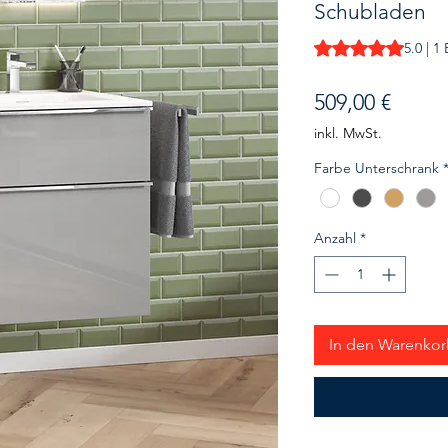
Schubladen
Das Rating beträgt
5.0 | 
Preis
509,00 €
inkl. MwSt.
Farbe Unterschrank
Anzahl
*
In den Warenko