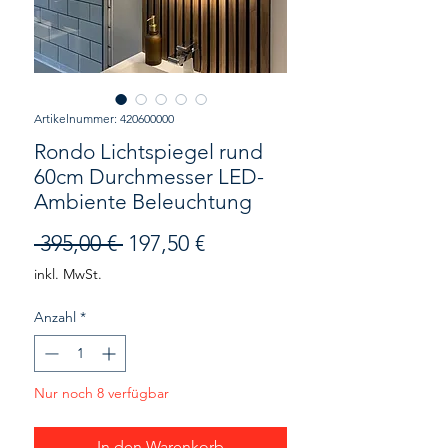
Artikelnummer: 420600000
Rondo Lichtspiegel rund
60cm Durchmesser LED-
Ambiente Beleuchtung
Standardpreis
Sale-
 395,00 € 
197,50 €
Preis
inkl. MwSt.
Anzahl
*
Nur noch 8 verfügbar
In den Warenkorb