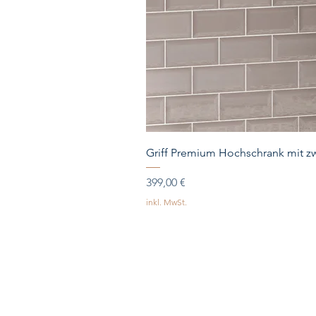
Griff Premium Hochschrank mit zw
Preis
399,00 €
inkl. MwSt.