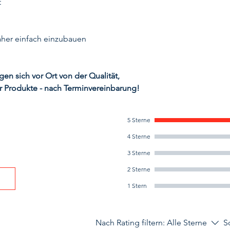
t
daher einfach einzubauen
n sich vor Ort von der Qualität,
r Produkte - nach Terminvereinbarung!
5 Sterne
4 Sterne
3 Sterne
2 Sterne
1 Stern
Nach Rating filtern:
Alle Sterne
S