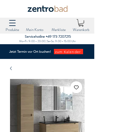
Produkte
Mein Konto
Merkliste
Warenkorb
Servicehotline +49 173 7207215‬
Mo-Fr. 9:00 - 20:00 | Sa-So. 9:00 - 15:00 Uhr
zum Kalender
Jetzt Termin vor Ort buchen!