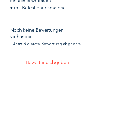
einfach einzubauen
● mit Befestigungsmaterial
Noch keine Bewertungen
vorhanden
Jetzt die erste Bewertung abgeben.
Bewertung abgeben
Passend dazu:
NEU
Aktion