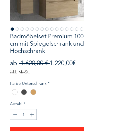
Badmöbelset Premium 100
cm mit Spiegelschrank und
Hochschrank
Standardpreis
Sale-
ab
 1.620,00 € 
1.220,00€
Preis
inkl. MwSt.
Farbe Unterschrank
*
Anzahl
*