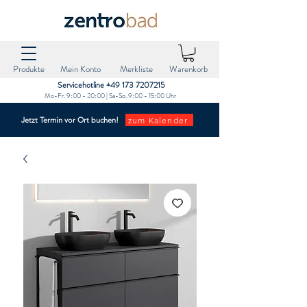
Produkte
Mein Konto
Merkliste
Warenkorb
Servicehotline +49 173 7207215‬
Mo-Fr. 9:00 - 20:00 | Sa-So. 9:00 - 15:00 Uhr
zum Kalender
Jetzt Termin vor Ort buchen!