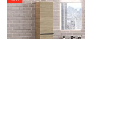
Griff Premium Hochschrank mit zwei
Premium Hochschrank
Türen und schwarzen Griffen
Preis
349,00 €
Preis
399,00 €
inkl. MwSt.
inkl. MwSt.